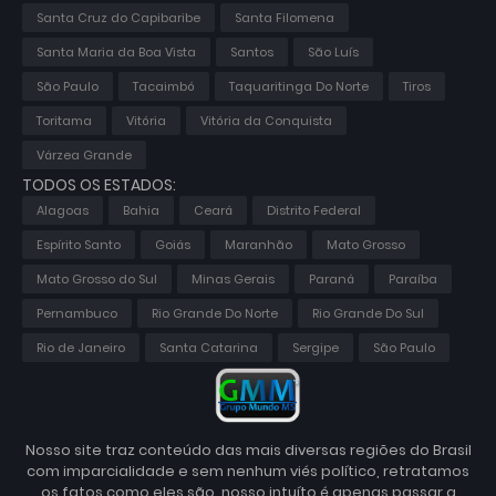
Santa Cruz do Capibaribe
Santa Filomena
Santa Maria da Boa Vista
Santos
São Luís
São Paulo
Tacaimbó
Taquaritinga Do Norte
Tiros
Toritama
Vitória
Vitória da Conquista
Várzea Grande
TODOS OS ESTADOS:
Alagoas
Bahia
Ceará
Distrito Federal
Espírito Santo
Goiás
Maranhão
Mato Grosso
Mato Grosso do Sul
Minas Gerais
Paraná
Paraíba
Pernambuco
Rio Grande Do Norte
Rio Grande Do Sul
Rio de Janeiro
Santa Catarina
Sergipe
São Paulo
Nosso site traz conteúdo das mais diversas regiões do Brasil
com imparcialidade e sem nenhum viés político, retratamos
os fatos como eles são, nosso intuíto é apenas passar a