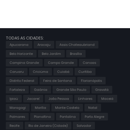
TODAS AS CIDADES:
Apucarana
Aracaju
Assis Chateaubriand
Belo Horizonte
Belo Jardim
Brasília
Campina Grande
Campo Grande
Canoas
Caruaru
Criciúma
Cuiabá
Curitiba
Distrito Federal
Feira de Santana
Florianópolis
Fortaleza
Goiânia
Grande São Paulo
Gravatá
Ipiaú
Jacareí
João Pessoa
Linhares
Maceió
Maragogi
Marília
Monte Castelo
Natal
Palmares
Planaltino
Pontalina
Porto Alegre
Recife
Rio de Janeiro (Cidade)
Salvador