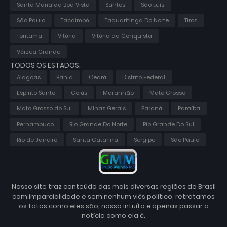
Santa Maria da Boa Vista
Santos
São Luís
São Paulo
Tacaimbó
Taquaritinga Do Norte
Tiros
Toritama
Vitória
Vitória da Conquista
Várzea Grande
TODOS OS ESTADOS:
Alagoas
Bahia
Ceará
Distrito Federal
Espírito Santo
Goiás
Maranhão
Mato Grosso
Mato Grosso do Sul
Minas Gerais
Paraná
Paraíba
Pernambuco
Rio Grande Do Norte
Rio Grande Do Sul
Rio de Janeiro
Santa Catarina
Sergipe
São Paulo
Nosso site traz conteúdo das mais diversas regiões do Brasil
com imparcialidade e sem nenhum viés político, retratamos
os fatos como eles são, nosso intuíto é apenas passar a
notícia como ela é.