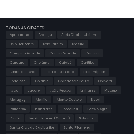
TODAS AS CIDADES:
Apucarana
Aracaju
Assis Chateaubriand
Belo Horizonte
Belo Jardim
Brasília
Campina Grande
Campo Grande
Canoas
Caruaru
Criciúma
Cuiabá
Curitiba
Distrito Federal
Feira de Santana
Florianópolis
Fortaleza
Goiânia
Grande São Paulo
Gravatá
Ipiaú
Jacareí
João Pessoa
Linhares
Maceió
Maragogi
Marília
Monte Castelo
Natal
Palmares
Planaltino
Pontalina
Porto Alegre
Recife
Rio de Janeiro (Cidade)
Salvador
Santa Cruz do Capibaribe
Santa Filomena