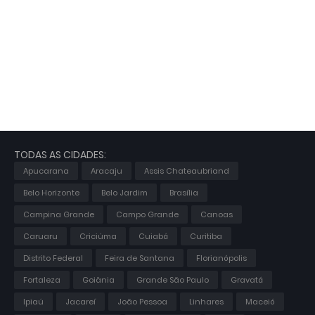
TODAS AS CIDADES:
Apucarana
Aracaju
Assis Chateaubriand
Belo Horizonte
Belo Jardim
Brasília
Campina Grande
Campo Grande
Canoas
Caruaru
Criciúma
Cuiabá
Curitiba
Distrito Federal
Feira de Santana
Florianópolis
Fortaleza
Goiânia
Grande São Paulo
Gravatá
Ipiaú
Jacareí
João Pessoa
Linhares
Maceió