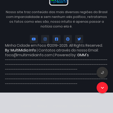
Nosso site traz conteúdo das mais diversas regiões do Brasil
com imparcialidade e sem nenhum viés político, retratamos
os fatos como eles são, nosso intuíto é apenas passar a
notícia como ela é.
Minha Cidade em Foco ©2019-2025. All Rights Reserved.
By: MultiMidia Info
| Contatos através do nosso Email:
foco@multimidiainfo.com | Powered by:
GMM's
----------------------------------------------------------
----------------------------------------------------------
-----------------------------------------
🌙
----------------------------------------------------------
----------------------------------------------------------
-----------------------------------------
Design by -
Blogger Themes
|
Blogger Templates
Home
About
Contact
RTL Version