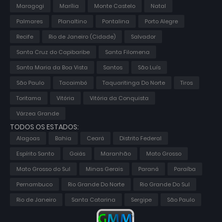
Maragogi
Marília
Monte Castelo
Natal
Palmares
Planaltino
Pontalina
Porto Alegre
Recife
Rio de Janeiro (Cidade)
Salvador
Santa Cruz do Capibaribe
Santa Filomena
Santa Maria da Boa Vista
Santos
São Luís
São Paulo
Tacaimbó
Taquaritinga Do Norte
Tiros
Toritama
Vitória
Vitória da Conquista
Várzea Grande
TODOS OS ESTADOS:
Alagoas
Bahia
Ceará
Distrito Federal
Espírito Santo
Goiás
Maranhão
Mato Grosso
Mato Grosso do Sul
Minas Gerais
Paraná
Paraíba
Pernambuco
Rio Grande Do Norte
Rio Grande Do Sul
Rio de Janeiro
Santa Catarina
Sergipe
São Paulo