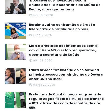
'É possível que novidades sejam
anunciadas', diz secretário de Saúde do
Recife, sobre quarentena
maio 28, 2020
Roraima vai na contramão do Brasil e
lidera taxa de natalidade no país
julho 12, 2025
Mais da metade dos infectados com a
covid-19 em MS já estão recuperados,
aponta secretaria de Saúde
abril 29, 2020
Laura Simões faz história ao se tornar a
primeira pessoa com síndrome de Down a
obter CNH no Brasil
março 29, 2025
Prefeitura de Cuiabá lança programa de
regularização fiscal de Multas de trânsito
e IPTU atrasados com descontos de até
95%