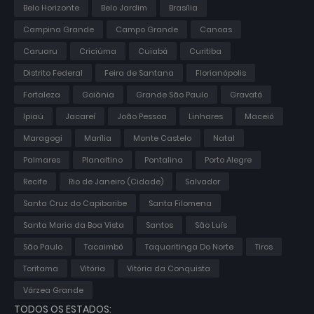
Belo Horizonte
Belo Jardim
Brasília
Campina Grande
Campo Grande
Canoas
Caruaru
Criciúma
Cuiabá
Curitiba
Distrito Federal
Feira de Santana
Florianópolis
Fortaleza
Goiânia
Grande São Paulo
Gravatá
Ipiaú
Jacareí
João Pessoa
Linhares
Maceió
Maragogi
Marília
Monte Castelo
Natal
Palmares
Planaltino
Pontalina
Porto Alegre
Recife
Rio de Janeiro (Cidade)
Salvador
Santa Cruz do Capibaribe
Santa Filomena
Santa Maria da Boa Vista
Santos
São Luís
São Paulo
Tacaimbó
Taquaritinga Do Norte
Tiros
Toritama
Vitória
Vitória da Conquista
Várzea Grande
TODOS OS ESTADOS: