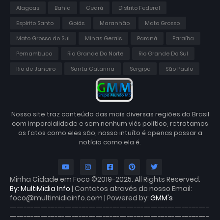
Alagoas
Bahia
Ceará
Distrito Federal
Espírito Santo
Goiás
Maranhão
Mato Grosso
Mato Grosso do Sul
Minas Gerais
Paraná
Paraíba
Pernambuco
Rio Grande Do Norte
Rio Grande Do Sul
Rio de Janeiro
Santa Catarina
Sergipe
São Paulo
Nosso site traz conteúdo das mais diversas regiões do Brasil
com imparcialidade e sem nenhum viés político, retratamos
os fatos como eles são, nosso intuíto é apenas passar a
notícia como ela é.
Minha Cidade em Foco ©2019-2025. All Rights Reserved.
By: MultiMidia Info
| Contatos através do nosso Email:
foco@multimidiainfo.com | Powered by:
GMM's
----------------------------------------------------------
----------------------------------------------------------